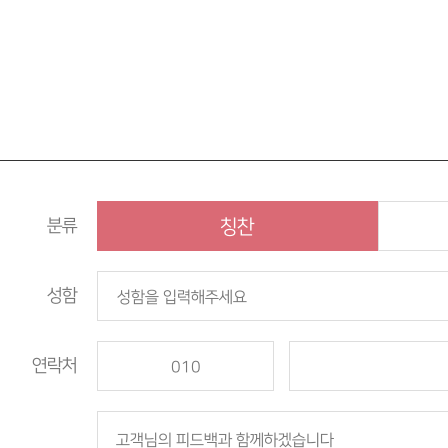
분류
칭찬
성함
연락처